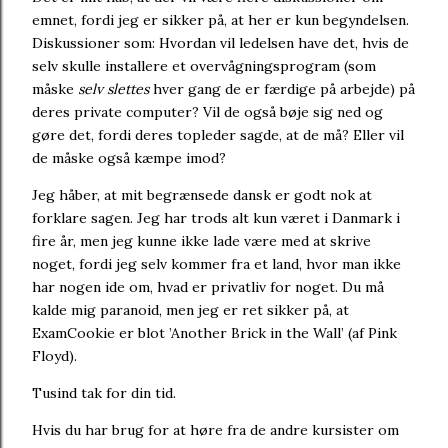
emnet, fordi jeg er sikker på, at her er kun begyndelsen.
Diskussioner som: Hvordan vil ledelsen have det, hvis de
selv skulle installere et overvågningsprogram (som
måske
selv slettes
hver gang de er færdige på arbejde) på
deres private computer? Vil de også bøje sig ned og
gøre det, fordi deres topleder sagde, at de må? Eller vil
de måske også kæmpe imod?
Jeg håber, at mit begrænsede dansk er godt nok at
forklare sagen. Jeg har trods alt kun været i Danmark i
fire år, men jeg kunne ikke lade være med at skrive
noget, fordi jeg selv kommer fra et land, hvor man ikke
har nogen ide om, hvad er privatliv for noget. Du må
kalde mig paranoid, men jeg er ret sikker på, at
ExamCookie er blot ’Another Brick in the Wall’ (af Pink
Floyd).
Tusind tak for din tid.
Hvis du har brug for at høre fra de andre kursister om