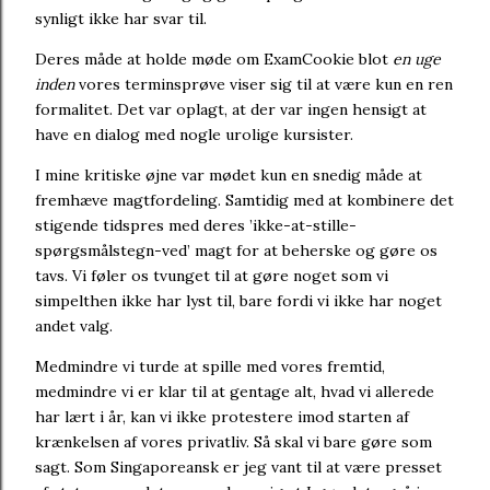
synligt ikke har svar til.
Deres måde at holde møde om ExamCookie blot
en uge
inden
vores terminsprøve viser sig til at være kun en ren
formalitet. Det var oplagt, at der var ingen hensigt at
have en dialog med nogle urolige kursister.
I mine kritiske øjne var mødet kun en snedig måde at
fremhæve magtfordeling. Samtidig med at kombinere det
stigende tidspres med deres ’ikke-at-stille-
spørgsmålstegn-ved’ magt for at beherske og gøre os
tavs. Vi føler os tvunget til at gøre noget som vi
simpelthen ikke har lyst til, bare fordi vi ikke har noget
andet valg.
Medmindre vi turde at spille med vores fremtid,
medmindre vi er klar til at gentage alt, hvad vi allerede
har lært i år, kan vi ikke protestere imod starten af
krænkelsen af vores privatliv. Så skal vi bare gøre som
sagt. Som Singaporeansk er jeg vant til at være presset