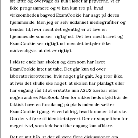
sit løfte og overvåge os kun i løbet af prøverne. Vi er
ikke programmere og vi kan kun tro på, hvad
virksomheden bagved ExamCookie har sagt på deres
hjemmeside. Men jeg er selv uddannet mediegrafiker og
kender til, hvor nemt det egentlig er at lave en
hjemmeside som ser ’rigtig ud’. Det her med kravet og
ExamCookie ser rigtigt ud, men det betyder ikke
nødvendigvis, at det
er
rigtigt.
I sidste ende har skolen og dem som har lavet
ExamCookie intet at tabe. Det går kun ud over
laboratorierotterne, hvis noget går galt. Jeg tror ikke,
at hvis det skulle ske noget, at skolen har planlagt eller
har engang råd til at erstatte min ASUS bærbar eller
nogen andres MacBook. Men for sikkerheds skyld bør de
faktisk have en forsikring på plads inden de sætter
ExamCookie i gang. Vi ved aldrig, hvad kommer til at ske.
Om det vil føre til identitetstyveri. Der er simpelthen for
meget tvivl, som ledelsen ikke engang kan afklare.
Det er mit håb, at der vil være flere diskussioner om