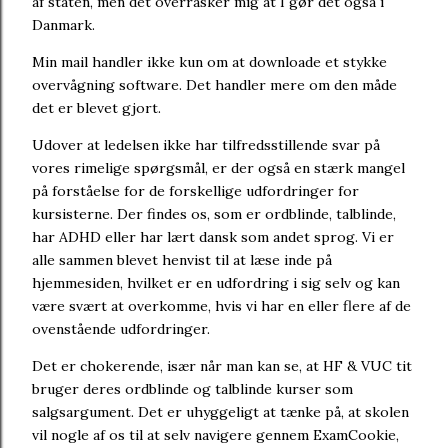
af staten, men det overrasker mig at I gør det også i
Danmark.
Min mail handler ikke kun om at downloade et stykke
overvågning software. Det handler mere om den måde
det er blevet gjort.
Udover at ledelsen ikke har tilfredsstillende svar på
vores rimelige spørgsmål, er der også en stærk mangel
på forståelse for de forskellige udfordringer for
kursisterne. Der findes os, som er ordblinde, talblinde,
har ADHD eller har lært dansk som andet sprog. Vi er
alle sammen blevet henvist til at læse inde på
hjemmesiden, hvilket er en udfordring i sig selv og kan
være svært at overkomme, hvis vi har en eller flere af de
ovenstående udfordringer.
Det er chokerende, især når man kan se, at HF & VUC tit
bruger deres ordblinde og talblinde kurser som
salgsargument. Det er uhyggeligt at tænke på, at skolen
vil nogle af os til at selv navigere gennem ExamCookie,