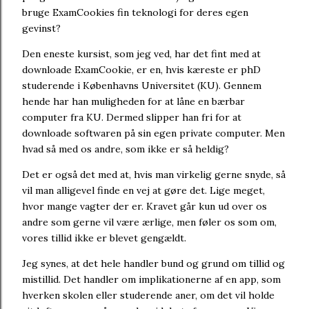
bruge ExamCookies fin teknologi for deres egen
gevinst?
Den eneste kursist, som jeg ved, har det fint med at
downloade ExamCookie, er en, hvis kæreste er phD
studerende i Københavns Universitet (KU). Gennem
hende har han muligheden for at låne en bærbar
computer fra KU. Dermed slipper han fri for at
downloade softwaren på sin egen private computer. Men
hvad så med os andre, som ikke er så heldig?
Det er også det med at, hvis man virkelig gerne snyde, så
vil man alligevel finde en vej at gøre det. Lige meget,
hvor mange vagter der er. Kravet går kun ud over os
andre som gerne vil være ærlige, men føler os som om,
vores tillid ikke er blevet gengældt.
Jeg synes, at det hele handler bund og grund om tillid og
mistillid. Det handler om implikationerne af en app, som
hverken skolen eller studerende aner, om det vil holde