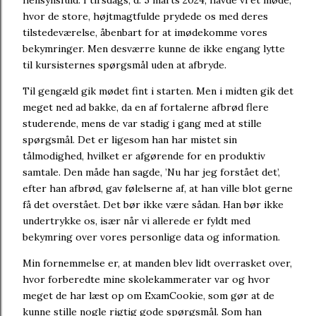
hensynsfuld. I tirsdags, d. 5 marts 2024, havde vi et møde,
hvor de store, højtmagtfulde prydede os med deres
tilstedeværelse, åbenbart for at imødekomme vores
bekymringer. Men desværre kunne de ikke engang lytte
til kursisternes spørgsmål uden at afbryde.
Til gengæld gik mødet fint i starten. Men i midten gik det
meget ned ad bakke, da en af fortalerne afbrød flere
studerende, mens de var stadig i gang med at stille
spørgsmål. Det er ligesom han har mistet sin
tålmodighed, hvilket er afgørende for en produktiv
samtale. Den måde han sagde, ’Nu har jeg forstået det’,
efter han afbrød, gav følelserne af, at han ville blot gerne
få det overstået. Det bør ikke være sådan. Han bør ikke
undertrykke os, især når vi allerede er fyldt med
bekymring over vores personlige data og information.
Min fornemmelse er, at manden blev lidt overrasket over,
hvor forberedte mine skolekammerater var og hvor
meget de har læst op om ExamCookie, som gør at de
kunne stille nogle rigtig gode spørgsmål. Som han