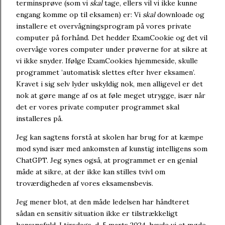
terminsprøve (som vi
skal
tage, ellers vil vi ikke kunne
engang komme op til eksamen) er: Vi
skal
downloade og
installere et overvågningsprogram på vores private
computer på forhånd. Det hedder ExamCookie og det vil
overvåge vores computer under prøverne for at sikre at
vi ikke snyder. Ifølge ExamCookies hjemmeside, skulle
programmet ’automatisk slettes efter hver eksamen’.
Kravet i sig selv lyder uskyldig nok, men alligevel er det
nok at gøre mange af os at føle meget utrygge, især når
det er vores private computer programmet skal
installeres på.
Jeg kan sagtens forstå at skolen har brug for at kæmpe
mod synd især med ankomsten af kunstig intelligens som
ChatGPT. Jeg synes også, at programmet er en genial
måde at sikre, at der ikke kan stilles tvivl om
troværdigheden af vores eksamensbevis.
Jeg mener blot, at den måde ledelsen har håndteret
sådan en sensitiv situation ikke er tilstrækkeligt