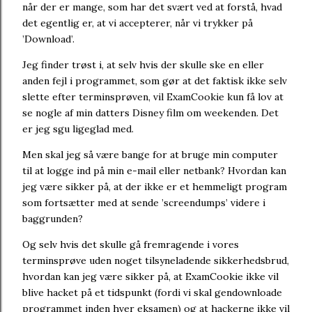
når der er mange, som har det svært ved at forstå, hvad
det egentlig er, at vi accepterer, når vi trykker på
’Download’.
Jeg finder trøst i, at selv hvis der skulle ske en eller
anden fejl i programmet, som gør at det faktisk ikke selv
slette efter terminsprøven, vil ExamCookie kun få lov at
se nogle af min datters Disney film om weekenden. Det
er jeg sgu ligeglad med.
Men skal jeg så være bange for at bruge min computer
til at logge ind på min e-mail eller netbank? Hvordan kan
jeg være sikker på, at der ikke er et hemmeligt program
som fortsætter med at sende ’screendumps’ videre i
baggrunden?
Og selv hvis det skulle gå fremragende i vores
terminsprøve uden noget tilsyneladende sikkerhedsbrud,
hvordan kan jeg være sikker på, at ExamCookie ikke vil
blive hacket på et tidspunkt (fordi vi skal gendownloade
programmet inden hver eksamen) og at hackerne ikke vil